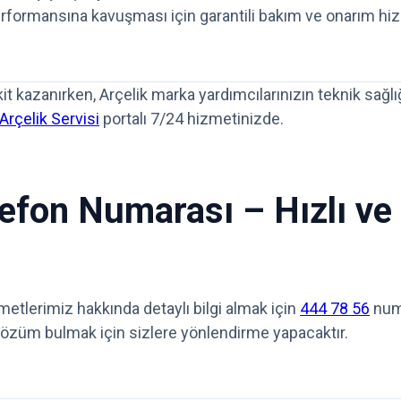
i performansına kavuşması için garantili bakım ve onarım h
t kazanırken, Arçelik marka yardımcılarınızın teknik sağl
rçelik Servisi
portalı 7/24 hizmetinizde.
fon Numarası – Hızlı ve
etlerimiz hakkında detaylı bilgi almak için
444 78 56
numa
e çözüm bulmak için sizlere yönlendirme yapacaktır.