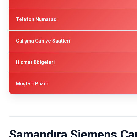
Telefon Numarası
Çalışma Gün ve Saatleri
Hizmet Bölgeleri
Müşteri Puanı
Samandıra Siemens Çama