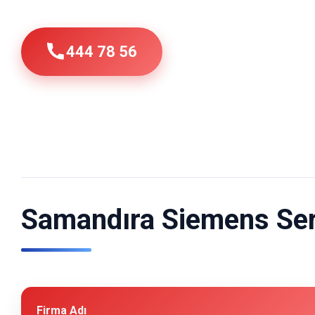
444 78 56
Samandıra Siemens Servi
Firma Adı